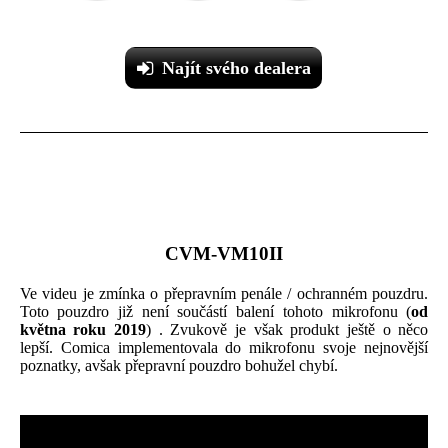
Najít svého dealera
CVM-VM10II
Ve videu je zmínka o přepravním penále / ochranném pouzdru.
Toto pouzdro již není součástí balení tohoto mikrofonu (
od
května roku 2019
) . Zvukově je však produkt ještě o něco
lepší. Comica implementovala do mikrofonu svoje nejnovější
poznatky, avšak přepravní pouzdro bohužel chybí.