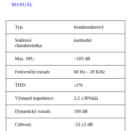
MANUÁL
Typ:
kondenzátorový
Směrová
kardiodní
charakteristika:
Max. SPL:
>105 dB
Frekvenční rozsah:
60 Hz – 20 KHz
THD:
≤1%
Výstupní impedance:
2,2 ±30%kΩ
Dynamický rozsah:
100 dB
Citlivost:
-33 ±2 dB