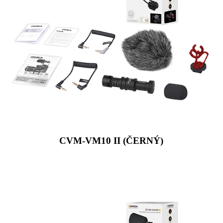
CVM-VM10 II (ČERNÝ)